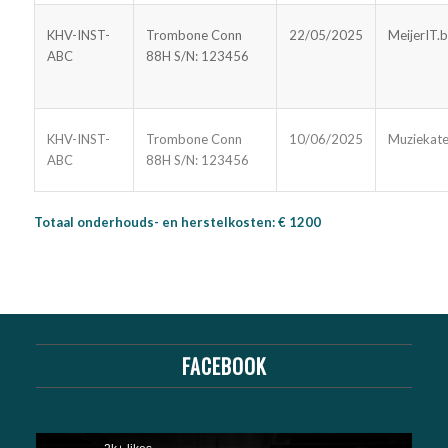
KHV-INST-
Trombone Conn
22/05/2025
MeijerIT.
ABC
88H S/N: 123456
KHV-INST-
Trombone Conn
10/06/2025
Muziekate
ABC
88H S/N: 123456
Totaal onderhouds- en herstelkosten: € 1200
FACEBOOK