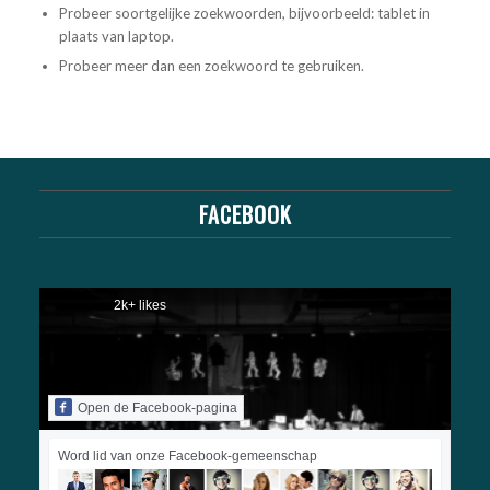
Probeer soortgelijke zoekwoorden, bijvoorbeeld: tablet in
plaats van laptop.
Probeer meer dan een zoekwoord te gebruiken.
FACEBOOK
2k+ likes
Open de Facebook-pagina
Word lid van onze Facebook-gemeenschap