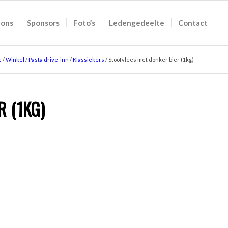
 ons
Sponsors
Foto’s
Ledengedeelte
Contact
e
/
Winkel
/
Pasta drive-inn
/
Klassiekers
/
Stoofvlees met donker bier (1kg)
R (1KG)