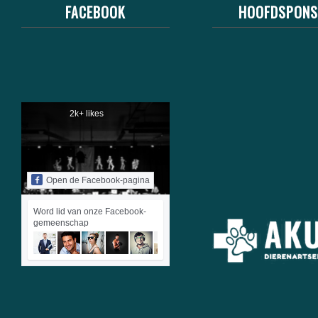
FACEBOOK
HOOFDSPON
2k+ likes
Open de Facebook-pagina
Word lid van onze Facebook-
gemeenschap