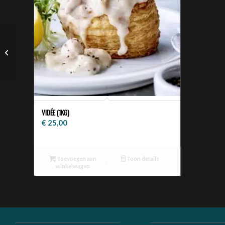
Vidée (1kg)
VIDÉE (1KG)
€
25,00
Toevoegen aan
Toon details
winkelwagen